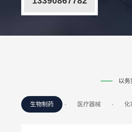
13390867782
以务
生物制药
医疗器械
化