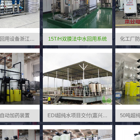
双膜法中水回用设备浙江案例
15T/H双膜法中水回用系统
自动加药装置
EDI超纯水项目交付(嘉兴市)