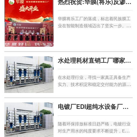
热烈祝贺:华膜(将乐)反渗透膜智能制造工厂盛大开业
水生产必备的超滤设备，以及各类净化
软...
华膜将乐工厂的落成，标志着民族膜工
业在智能制造领域迈出了坚实一步。智
造标杆，蓄势起航，华膜--与您共赴未
来。...
水处理耗材直销工厂哪家强?昆山伊怀普道环保科技-DTRO设备专业生产厂家直供
在水处理行业，寻找一家真正具备生产
实力、技术积淀和稳定交付能力的源头
工厂，往往比单纯比较价格更关键。位
于江苏昆山的 昆山伊怀普道环保科技有
电镀厂EDI超纯水设备厂家哪家好?优选昆山伊怀普道环保科技-实验室超纯水净
限公司 ，正是一家值得深入考察的专业
型...
随着环保排放标准日趋严格，电镀行业
对生产用水的纯度要求不断提升，EDI